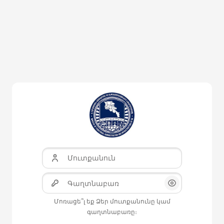
Բաց թողնել հիմնական բովանդակությունը
Մուտքանուն
Գաղտնաբառ
Ցուցադրել/Թ
Մոռացե՞լ եք Ձեր մուտքանունը կամ
գաղտնաբառը։